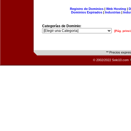
Registro de Dominios
|
Web Hosting
|
D
Dominios Expirados
|
Industrias
|
Indu
Categorías de Dominio:
[Pág. princi
** Precios expre
© 2002/2022 Solo10.com