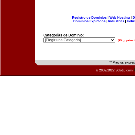
Registro de Dominios
|
Web Hosting
|
D
Dominios Expirados
|
Industrias
|
Indu
Categorías de Dominio:
[Pág. princi
** Precios expre
© 2002/2022 Solo10.com