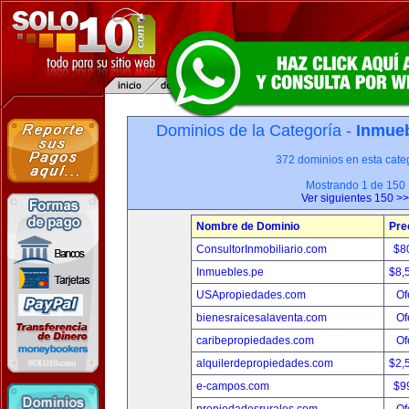
Dominios de la Categoría -
Inmueb
372 dominios en esta categ
Mostrando 1 de 150
Ver siguientes 150 >>
Nombre de Dominio
Pre
ConsultorInmobiliario.com
$8
Inmuebles.pe
$8,
USApropiedades.com
Of
bienesraicesalaventa.com
Of
caribepropiedades.com
Of
alquilerdepropiedades.com
$2,
e-campos.com
$9