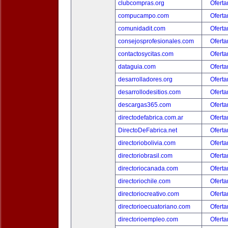
clubcompras.org
Oferta
compucampo.com
Oferta
comunidadit.com
Oferta
consejosprofesionales.com
Oferta
contactosycitas.com
Oferta
dataguia.com
Oferta
desarrolladores.org
Oferta
desarrollodesitios.com
Oferta
descargas365.com
Oferta
directodefabrica.com.ar
Oferta
DirectoDeFabrica.net
Oferta
directoriobolivia.com
Oferta
directoriobrasil.com
Oferta
directoriocanada.com
Oferta
directoriochile.com
Oferta
directoriocreativo.com
Oferta
directorioecuatoriano.com
Oferta
directorioempleo.com
Oferta