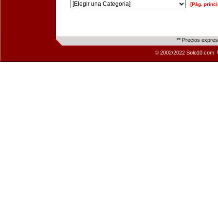
[Pág. princi
** Precios expre
© 2002/2022 Solo10.com