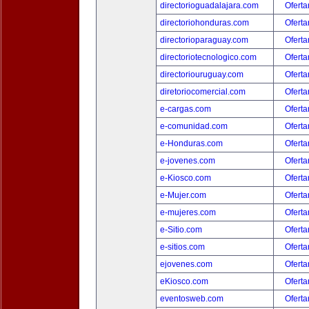
directorioguadalajara.com
Oferta
directoriohonduras.com
Oferta
directorioparaguay.com
Oferta
directoriotecnologico.com
Oferta
directoriouruguay.com
Oferta
diretoriocomercial.com
Oferta
e-cargas.com
Oferta
e-comunidad.com
Oferta
e-Honduras.com
Oferta
e-jovenes.com
Oferta
e-Kiosco.com
Oferta
e-Mujer.com
Oferta
e-mujeres.com
Oferta
e-Sitio.com
Oferta
e-sitios.com
Oferta
ejovenes.com
Oferta
eKiosco.com
Oferta
eventosweb.com
Oferta