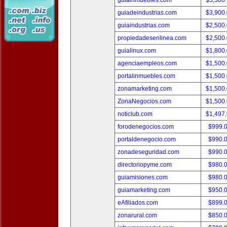
guiainmuebles.com
$5,500
guiadeindustrias.com
$3,900
guiaindustrias.com
$2,500
propiedadesenlinea.com
$2,500
guialinux.com
$1,800
agenciaempleos.com
$1,500
portalinmuebles.com
$1,500
zonamarketing.com
$1,500
ZonaNegocios.com
$1,500
noticlub.com
$1,497
forodenegocios.com
$999.
portaldenegocio.com
$990.
zonadeseguridad.com
$990.
directoriopyme.com
$980.
guiamisiones.com
$980.
guiamarketing.com
$950.
eAfiliados.com
$899.
zonarural.com
$850.