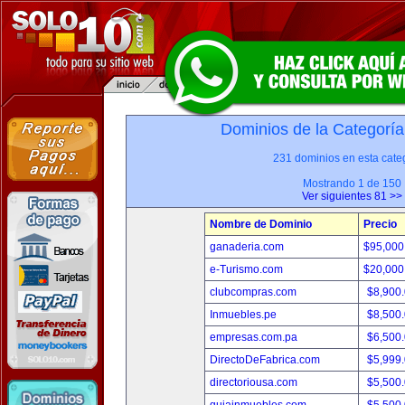
Dominios de la Categoría
231 dominios en esta categ
Mostrando 1 de 150
Ver siguientes 81 >>
Nombre de Dominio
Precio
ganaderia.com
$95,000
e-Turismo.com
$20,000
clubcompras.com
$8,900
Inmuebles.pe
$8,500
empresas.com.pa
$6,500
DirectoDeFabrica.com
$5,999
directoriousa.com
$5,500